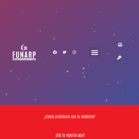
¿Tienes problemas con tu medicina?
¡Haz tu reporte aquí!